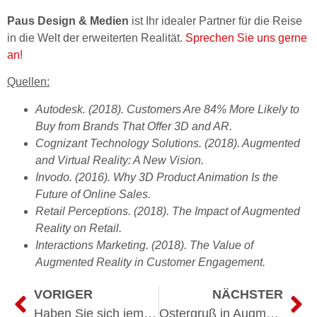
Paus Design & Medien
ist Ihr idealer Partner für die Reise
in die Welt der erweiterten Realität.
Sprechen Sie uns gerne
an!
Quellen:
Autodesk. (2018). Customers Are 84% More Likely to
Buy from Brands That Offer 3D and AR.
Cognizant Technology Solutions. (2018). Augmented
and Virtual Reality: A New Vision.
Invodo. (2016). Why 3D Product Animation Is the
Future of Online Sales.
Retail Perceptions. (2018). The Impact of Augmented
Reality on Retail.
Interactions Marketing. (2018). The Value of
Augmented Reality in Customer Engagement.
VORIGER
NÄCHSTER
Haben Sie sich jemals gefragt, wie Sie Ihre Abschlussquote im B2B-Vertrieb steigern können?
Ostergruß in Augmented Reality (AR)! Paus wünscht schöne Ostertage!